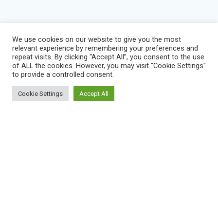
We use cookies on our website to give you the most
relevant experience by remembering your preferences and
repeat visits. By clicking “Accept All”, you consent to the use
of ALL the cookies. However, you may visit "Cookie Settings"
to provide a controlled consent.
Cookie Settings
Accept All
BLOG
IMPRESSUM
KONTAKT
NEWS
VEREINSSATZUNG
DATENSCHUTZERKLÄRUNG
SERVICE STATUS