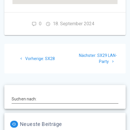
0
18. September 2024
Beitragsnavigation
Nächster
Nächster:
SX29 LAN-
Vorheriger
Vorherige:
SX28
Beitrag:
Party
Beitrag:
Suchen nach:
Neueste Beiträge