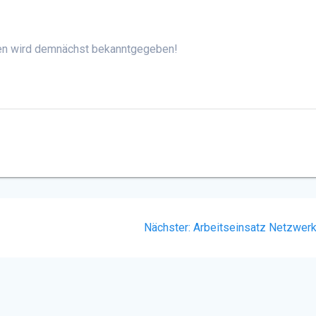
gen wird demnächst bekanntgegeben!
Nächster
Nächster:
Arbeitseinsatz Netzwer
Beitrag: