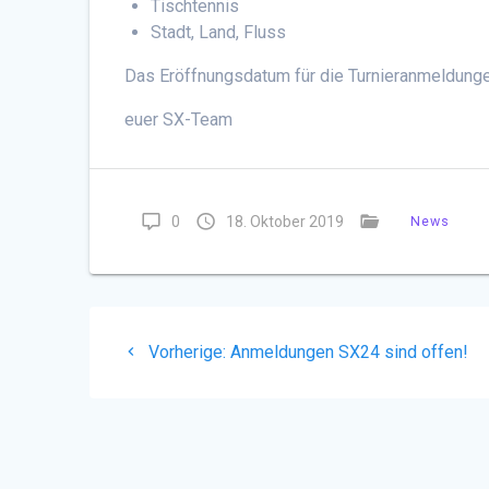
Tischtennis
Stadt, Land, Fluss
Das Eröffnungsdatum für die Turnieranmeldun
euer SX-Team
0
18. Oktober 2019
News
Beitragsnavigation
Vorheriger
Vorherige:
Anmeldungen SX24 sind offen!
Beitrag: