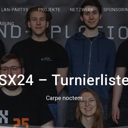
LAN-PARTYS
PROJEKTE
NETZWERK
SPONSORI
ÄRUNG
SX24 – Turnierlist
Carpe noctem