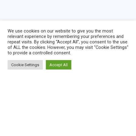
We use cookies on our website to give you the most
relevant experience by remembering your preferences and
repeat visits. By clicking “Accept All”, you consent to the use
of ALL the cookies. However, you may visit "Cookie Settings"
to provide a controlled consent.
Cookie Settings
Accept All
BLOG
IMPRESSUM
KONTAKT
NEWS
VEREINSSATZUNG
DATENSCHUTZERKLÄRUNG
SERVICE STATUS