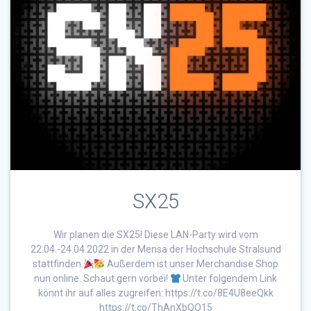
SX25
Wir planen die SX25! Diese LAN-Party wird vom
22.04.-24.04.2022 in der Mensa der Hochschule Stralsund
stattfinden.
Außerdem ist unser Merchandise Shop
nun online. Schaut gern vorbei!
Unter folgendem Link
könnt ihr auf alles zugreifen: https://t.co/8E4U8eeQkk
https://t.co/ThAnXbQO15