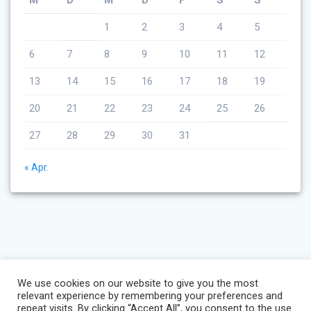
1
2
3
4
5
6
7
8
9
10
11
12
13
14
15
16
17
18
19
20
21
22
23
24
25
26
27
28
29
30
31
« Apr.
We use cookies on our website to give you the most
relevant experience by remembering your preferences and
repeat visits. By clicking “Accept All”, you consent to the use