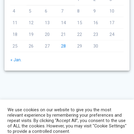
4
5
6
7
8
9
10
11
12
13
14
15
16
17
18
19
20
21
22
23
24
25
26
27
28
29
30
« Jan.
We use cookies on our website to give you the most
relevant experience by remembering your preferences and
repeat visits. By clicking “Accept All”, you consent to the use
of ALL the cookies. However, you may visit "Cookie Settings"
to provide a controlled consent.