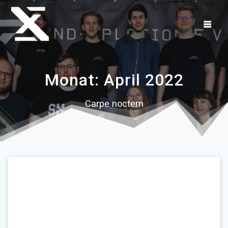
Zum
Inhalt
springen
Monat:
April 2022
Carpe noctem