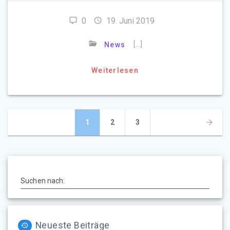
0
19. Juni 2019
[…]
News
Weiterlesen
Beitragsnavigation
Seite
Seite
Seite
1
2
3
Suchen nach:
Neueste Beiträge