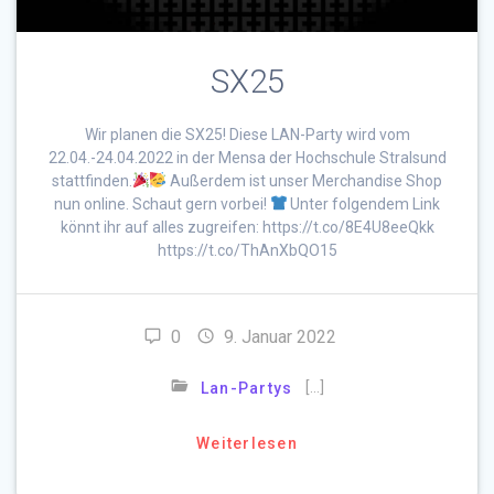
SX25
Wir planen die SX25! Diese LAN-Party wird vom
22.04.-24.04.2022 in der Mensa der Hochschule Stralsund
stattfinden.
Außerdem ist unser Merchandise Shop
nun online. Schaut gern vorbei!
Unter folgendem Link
könnt ihr auf alles zugreifen: https://t.co/8E4U8eeQkk
https://t.co/ThAnXbQO15
0
9. Januar 2022
[…]
Lan-Partys
Weiterlesen