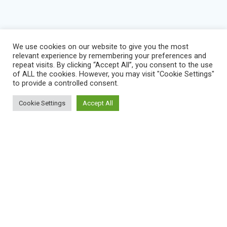
We use cookies on our website to give you the most
relevant experience by remembering your preferences and
repeat visits. By clicking “Accept All”, you consent to the use
of ALL the cookies. However, you may visit "Cookie Settings"
to provide a controlled consent.
Cookie Settings
Accept All
BLOG
IMPRESSUM
KONTAKT
NEWS
VEREINSSATZUNG
DATENSCHUTZERKLÄRUNG
SERVICE STATUS