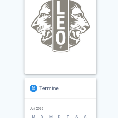
Termine
Juli 2026
M
D
M
D
F
S
S