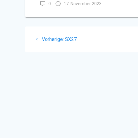
0
17. November 2023
Beitragsnavigation
Vorheriger
Vorherige:
SX27
Beitrag: