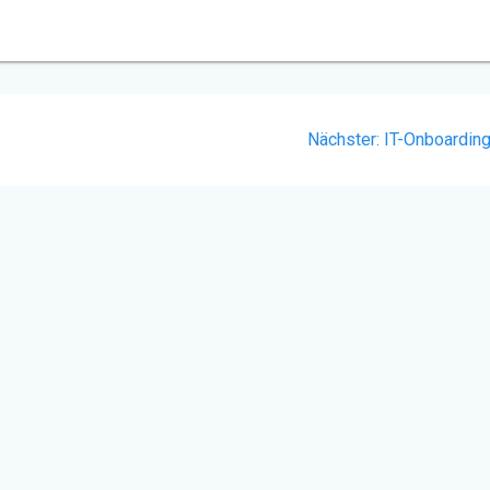
Nächster
Nächster:
IT-Onboardin
Beitrag: