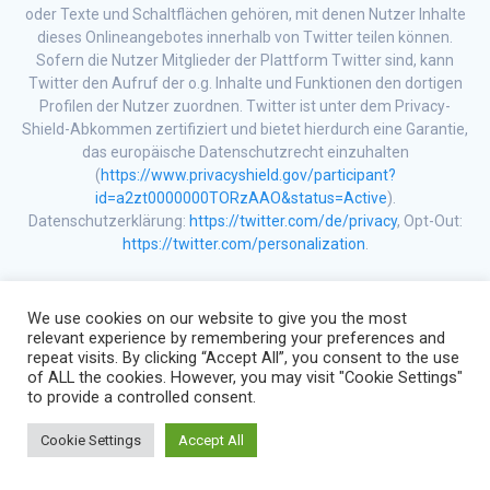
oder Texte und Schaltflächen gehören, mit denen Nutzer Inhalte
dieses Onlineangebotes innerhalb von Twitter teilen können.
Sofern die Nutzer Mitglieder der Plattform Twitter sind, kann
Twitter den Aufruf der o.g. Inhalte und Funktionen den dortigen
Profilen der Nutzer zuordnen. Twitter ist unter dem Privacy-
Shield-Abkommen zertifiziert und bietet hierdurch eine Garantie,
das europäische Datenschutzrecht einzuhalten
(
https://www.privacyshield.gov/participant?
id=a2zt0000000TORzAAO&status=Active
).
Datenschutzerklärung:
https://twitter.com/de/privacy
, Opt-Out:
https://twitter.com/personalization
.
Instagram
We use cookies on our website to give you the most
relevant experience by remembering your preferences and
Innerhalb unseres Onlineangebotes können Funktionen und
repeat visits. By clicking “Accept All”, you consent to the use
Inhalte des Dienstes Instagram, angeboten durch die Instagram
of ALL the cookies. However, you may visit "Cookie Settings"
Inc., 1601 Willow Road, Menlo Park, CA, 94025, USA, eingebunden
to provide a controlled consent.
werden. Hierzu können z.B. Inhalte wie Bilder, Videos oder Texte
und Schaltflächen gehören, mit denen Nutzer Inhalte dieses
Cookie Settings
Accept All
Onlineangebotes innerhalb von Instagram teilen können. Sofern
die Nutzer Mitglieder der Plattform Instagram sind, kann