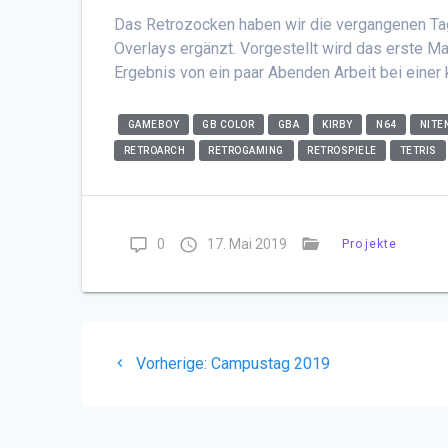
Das
Retrozocken
haben wir die vergangenen Ta
Overlays ergänzt. Vorgestellt wird das erste M
Ergebnis von ein paar Abenden Arbeit bei einer
GAMEBOY
GB COLOR
GBA
KIRBY
N64
NITE
RETROARCH
RETROGAMING
RETROSPIELE
TETRIS
0
17. Mai 2019
Projekte
Beitragsnavigation
Vorheriger
Vorherige:
Campustag 2019
Beitrag: