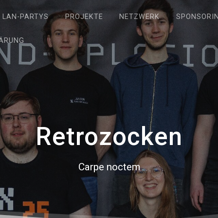
LAN-PARTYS
PROJEKTE
NETZWERK
SPONSORI
ÄRUNG
Retrozocken
Carpe noctem