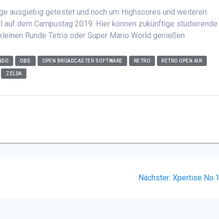
ge ausgiebig getestet und noch um
Highscores
und weiteren
al auf dem
Campustag
2019. Hier können zukünftige studierende
 kleinen Runde Tetris oder Super Mario
World
genießen.
NDO
OBS
OPEN BROADCASTER SOFTWARE
RETRO
RETRO OPEN AIR
ZELDA
Nächster
Nächster:
Xpertise No.
Beitrag: