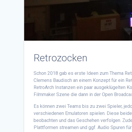
Retrozocken
Schon 2018 gab es erste Ideen zum Thema Re
Clemens
Baudisch
an einem Konzept für ein R
RetroArch
Instanzen ein paar ausgeklügelten Kon
Filmmaker
Szene die dann in der Open
Broadca
Es können zwei Teams bis zu zwei Spieler, jedo
verschiedenen Emulatoren spielen. Diese beid
beobachten und das Geschehen verfolgen. Zud
Plattformen streamen und ggf. Audio Spuren fü