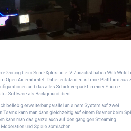
tro-Gaming beim
Sund-Xplosion
e. V.
Zunächst haben Willi
Woldt
etro Open
Air
erarbeitet. Dabei entstanden ist eine Plattform aus 
figurationen und das alles Schick verpackt in einer
Source
ster
Software als Background dient.
ch beliebig erweiterbar parallel an einem System auf zwei
en Teams kann man dann gleichzeitig auf einem Beamer beim Sp
em kann man das ganze auch auf den gängigen Streaming
r Moderation und Spiele abmischen.