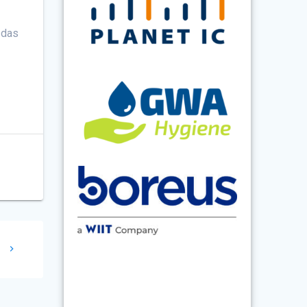
 das
1