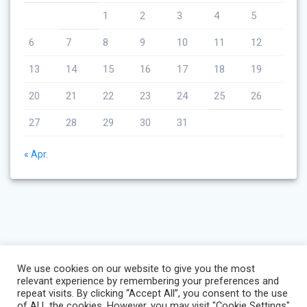
1
2
3
4
5
6
7
8
9
10
11
12
13
14
15
16
17
18
19
20
21
22
23
24
25
26
27
28
29
30
31
« Apr.
We use cookies on our website to give you the most
relevant experience by remembering your preferences and
repeat visits. By clicking “Accept All”, you consent to the use
of ALL the cookies. However, you may visit "Cookie Settings"