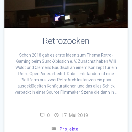
Retrozocken
Schon 2018 gab es erste Ideen zum Thema Retro-
Gaming beim Sund-Xplosion e. V. Zunächst haben Willi
Woldt und Clemens Baudisch an einem Konzept für ein
Retro Open Air erarbeitet. Dabei entstanden ist eine
Plattform aus zwei RetroArch Instanzen ein paar
ausgeklügelten Konfigurationen und das alles Schick
verpackt in einer Source Filmmaker Szene die dann in …
0
17. Mai 2019
Projekte