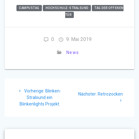
CAMPUSTAG
HOCHSCHULE-STRALSUND
TAG DER OFFENEN
TÜR
0
9. Mai 2019
News
Beitragsnavigation
Vorheriger
Vorherige:
Blinken-
Nächster
Nächster:
Retrozocken
Beitrag:
Stralsund ein
Beitrag:
Blinkenlights Projekt