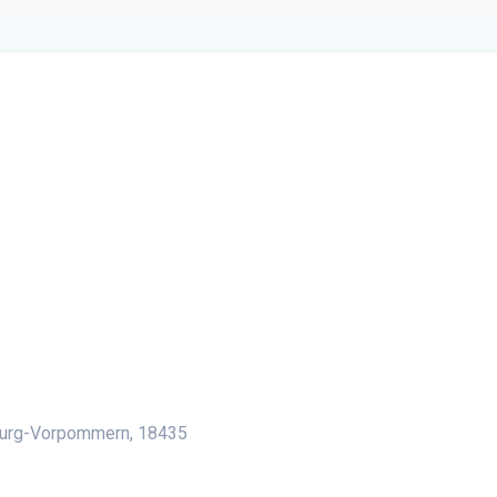
lender
iCalendar
Office 36
burg-Vorpommern, 18435