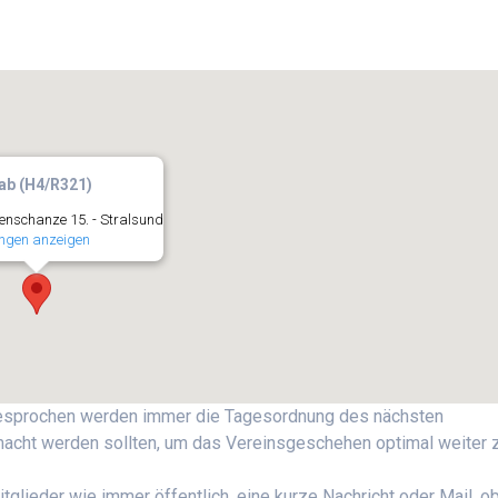
ab (H4/R321)
nschanze 15. - Stralsund
ngen anzeigen
besprochen werden immer die Tagesordnung des nächsten
cht werden sollten, um das Vereinsgeschehen optimal weiter 
tglieder wie immer öffentlich, eine kurze Nachricht oder Mail, o