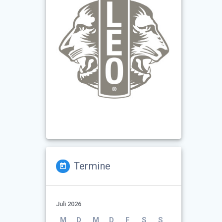
Termine
Juli 2026
M
D
M
D
F
S
S