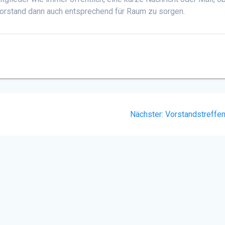
Vorstand dann auch entsprechend für Raum zu sorgen.
Nächster
Nächster:
Vorstandstreffe
Beitrag: