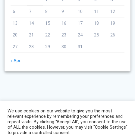
6
7
8
9
10
11
12
13
14
15
16
17
18
19
20
21
22
23
24
25
26
27
28
29
30
31
« Apr.
We use cookies on our website to give you the most
relevant experience by remembering your preferences and
repeat visits. By clicking “Accept All”, you consent to the use
of ALL the cookies. However, you may visit "Cookie Settings"
to provide a controlled consent.