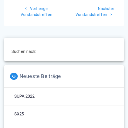
Beitragsnavigation
Vorheriger
Nächst
Vorherige:
Nächster:
Beitrag:
Beitrag
Vorstandstreffen
Vorstandstreffen
Suchen nach:
Neueste Beiträge
SUPA 2022
SX25