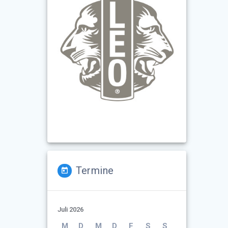
Termine
Juli 2026
M
D
M
D
F
S
S