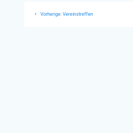
Beitragsnavigation
Vorheriger
Vorherige:
Vereinstreffen
Beitrag: