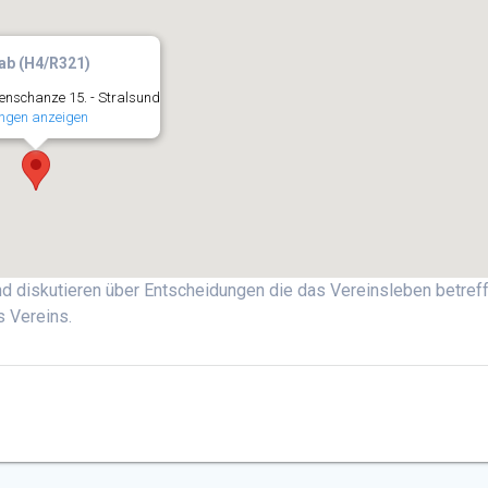
ab (H4/R321)
nschanze 15. - Stralsund
ngen anzeigen
d diskutieren über Entscheidungen die das Vereinsleben betreff
s Vereins.