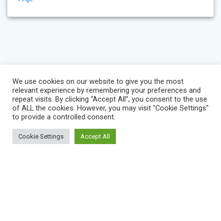
We use cookies on our website to give you the most
relevant experience by remembering your preferences and
repeat visits. By clicking “Accept All”, you consent to the use
of ALL the cookies. However, you may visit "Cookie Settings"
to provide a controlled consent.
Cookie Settings
Accept All
BLOG
IMPRESSUM
KONTAKT
NEWS
VEREINSSATZUNG
DATENSCHUTZERKLÄRUNG