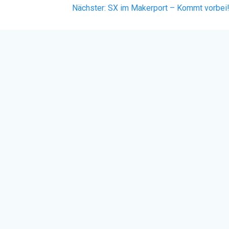
Nächster
Nächster:
SX im Makerport – Kommt vorbei
Beitrag: