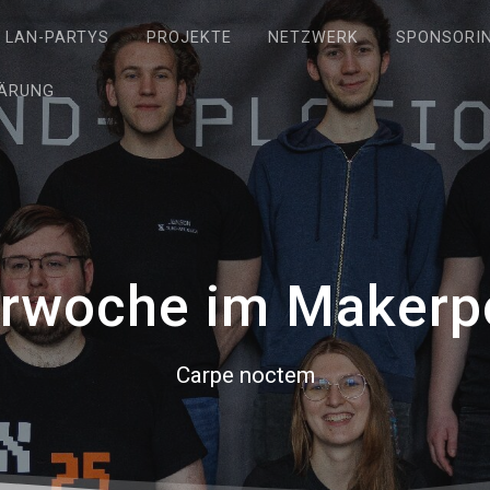
LAN-PARTYS
PROJEKTE
NETZWERK
SPONSORI
ÄRUNG
rwoche im Makerp
Carpe noctem