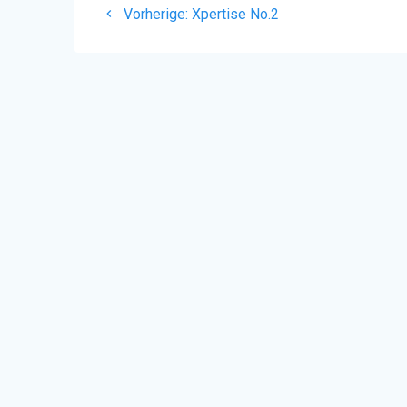
Vorheriger
Vorherige:
Xpertise No.2
Beitrag: