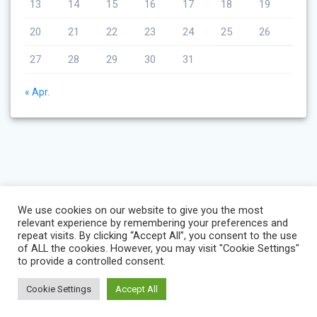
13
14
15
16
17
18
19
20
21
22
23
24
25
26
27
28
29
30
31
« Apr.
We use cookies on our website to give you the most
relevant experience by remembering your preferences and
repeat visits. By clicking “Accept All”, you consent to the use
of ALL the cookies. However, you may visit "Cookie Settings"
to provide a controlled consent.
Cookie Settings
Accept All