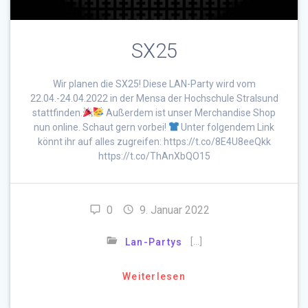
SX25
Wir planen die SX25! Diese LAN-Party wird vom
22.04.-24.04.2022 in der Mensa der Hochschule Stralsund
stattfinden.
Außerdem ist unser Merchandise Shop
nun online. Schaut gern vorbei!
Unter folgendem Link
könnt ihr auf alles zugreifen: https://t.co/8E4U8eeQkk
https://t.co/ThAnXbQO15
0
9. Januar 2022
[…]
Lan-Partys
Weiterlesen