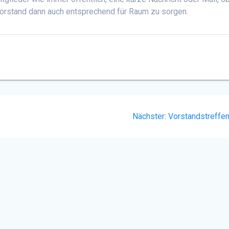
Vorstand dann auch entsprechend für Raum zu sorgen.
Nächster
Nächster:
Vorstandstreffe
Beitrag: