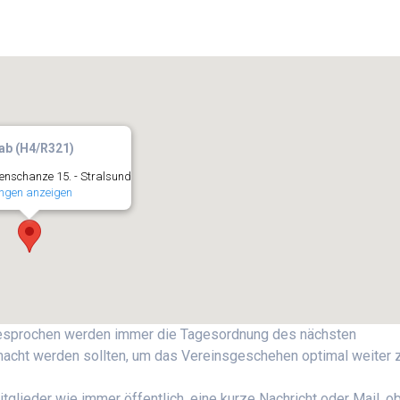
ab (H4/R321)
nschanze 15. - Stralsund
ngen anzeigen
besprochen werden immer die Tagesordnung des nächsten
cht werden sollten, um das Vereinsgeschehen optimal weiter 
tglieder wie immer öffentlich, eine kurze Nachricht oder Mail, o