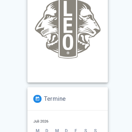
Termine
Juli 2026
M
D
M
D
F
S
S