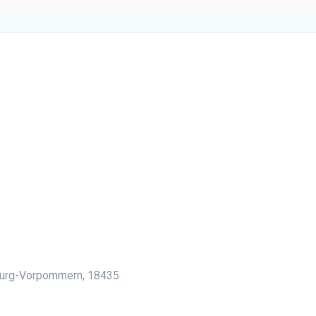
lender
iCalendar
Office 36
burg-Vorpommern, 18435