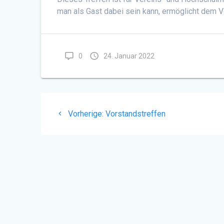
man als Gast dabei sein kann, ermöglicht dem 
0
24. Januar 2022
Beitragsnavigation
Vorheriger
Vorherige:
Vorstandstreffen
Beitrag: