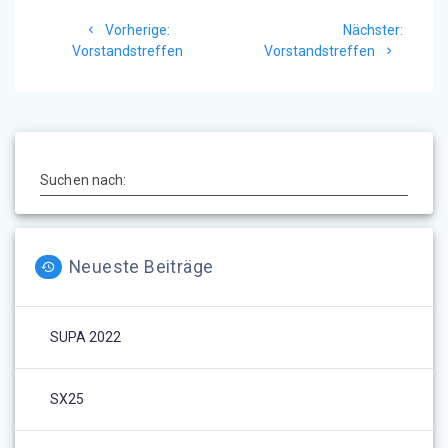
Beitragsnavigation
Vorheriger
Nächst
Vorherige:
Nächster:
Beitrag:
Beitrag
Vorstandstreffen
Vorstandstreffen
Suchen nach:
Neueste Beiträge
SUPA 2022
SX25