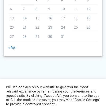
6
7
8
9
10
11
12
13
14
15
16
17
18
19
20
21
22
23
24
25
26
27
28
29
30
31
« Apr.
We use cookies on our website to give you the most
relevant experience by remembering your preferences and
repeat visits. By clicking “Accept All”, you consent to the use
of ALL the cookies. However, you may visit "Cookie Settings"
to provide a controlled consent.