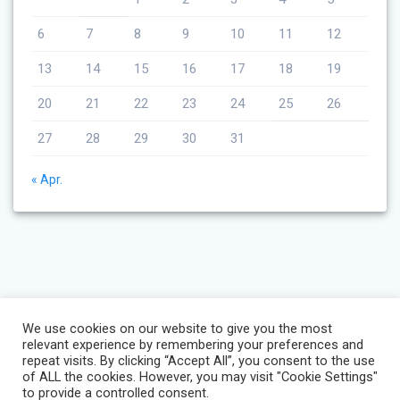
6
7
8
9
10
11
12
13
14
15
16
17
18
19
20
21
22
23
24
25
26
27
28
29
30
31
« Apr.
We use cookies on our website to give you the most
relevant experience by remembering your preferences and
repeat visits. By clicking “Accept All”, you consent to the use
of ALL the cookies. However, you may visit "Cookie Settings"
to provide a controlled consent.