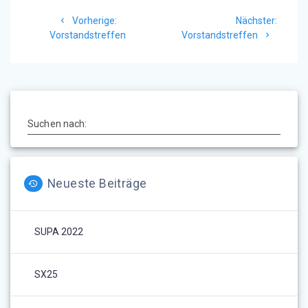
Beitragsnavigation
Vorheriger
Nächst
Vorherige:
Nächster:
Beitrag:
Beitrag
Vorstandstreffen
Vorstandstreffen
Suchen nach:
Neueste Beiträge
SUPA 2022
SX25