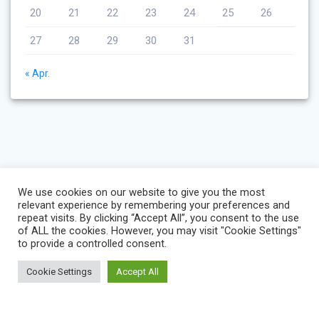
20
21
22
23
24
25
26
27
28
29
30
31
« Apr.
We use cookies on our website to give you the most
relevant experience by remembering your preferences and
repeat visits. By clicking “Accept All”, you consent to the use
of ALL the cookies. However, you may visit "Cookie Settings"
to provide a controlled consent.
Cookie Settings
Accept All