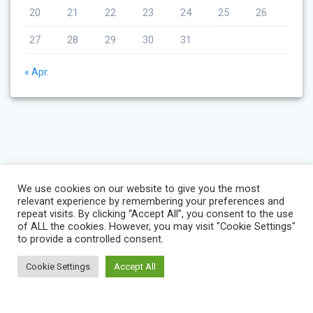
20
21
22
23
24
25
26
27
28
29
30
31
« Apr.
We use cookies on our website to give you the most
relevant experience by remembering your preferences and
repeat visits. By clicking “Accept All”, you consent to the use
of ALL the cookies. However, you may visit "Cookie Settings"
to provide a controlled consent.
Cookie Settings
Accept All