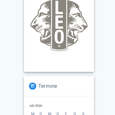
Termine
Juli 2026
M
D
M
D
F
S
S