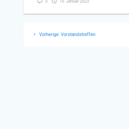
0
10. Januar 2023
Beitragsnavigation
Vorheriger
Vorherige:
Vorstandstreffen
Beitrag: