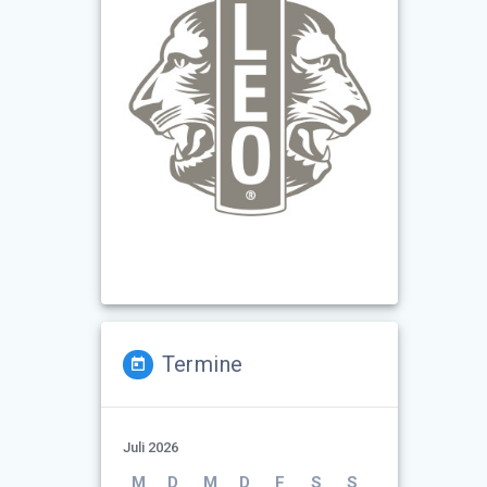
Termine
Juli 2026
M
D
M
D
F
S
S