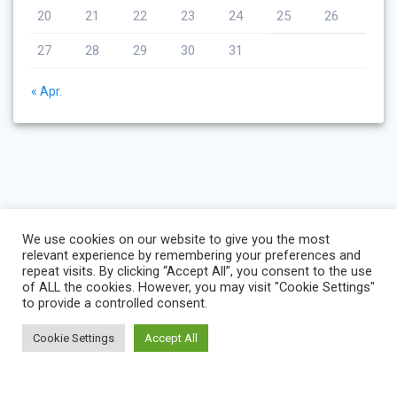
20
21
22
23
24
25
26
27
28
29
30
31
« Apr.
We use cookies on our website to give you the most
relevant experience by remembering your preferences and
repeat visits. By clicking “Accept All”, you consent to the use
of ALL the cookies. However, you may visit "Cookie Settings"
to provide a controlled consent.
Cookie Settings
Accept All