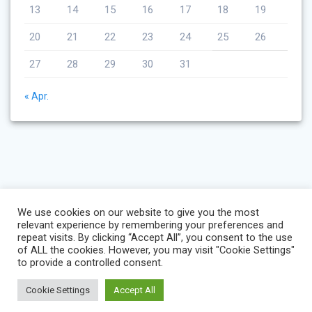
13
14
15
16
17
18
19
20
21
22
23
24
25
26
27
28
29
30
31
« Apr.
We use cookies on our website to give you the most
relevant experience by remembering your preferences and
repeat visits. By clicking “Accept All”, you consent to the use
of ALL the cookies. However, you may visit "Cookie Settings"
to provide a controlled consent.
Cookie Settings
Accept All