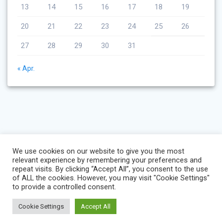
13
14
15
16
17
18
19
20
21
22
23
24
25
26
27
28
29
30
31
« Apr.
We use cookies on our website to give you the most
relevant experience by remembering your preferences and
repeat visits. By clicking “Accept All”, you consent to the use
of ALL the cookies. However, you may visit "Cookie Settings"
to provide a controlled consent.
Cookie Settings
Accept All