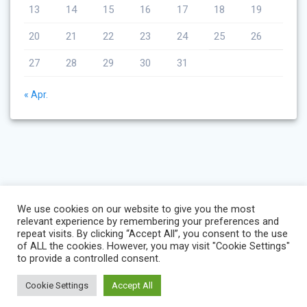
13
14
15
16
17
18
19
20
21
22
23
24
25
26
27
28
29
30
31
« Apr.
We use cookies on our website to give you the most
relevant experience by remembering your preferences and
repeat visits. By clicking “Accept All”, you consent to the use
of ALL the cookies. However, you may visit "Cookie Settings"
to provide a controlled consent.
Cookie Settings
Accept All