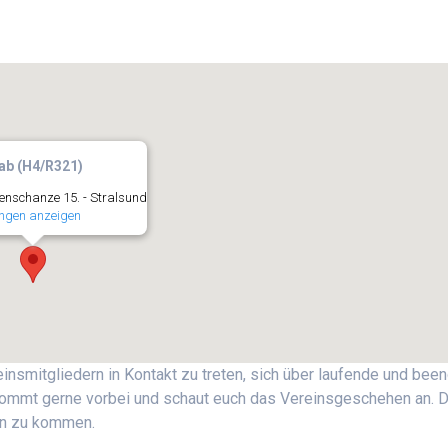
ab (H4/R321)
nschanze 15. - Stralsund
ngen anzeigen
insmitgliedern in Kontakt zu treten, sich über laufende und bee
Kommt gerne vorbei und schaut euch das Vereinsgeschehen an. 
ein zu kommen.