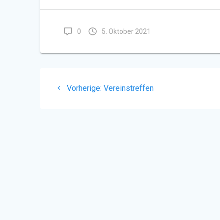
0
5. Oktober 2021
Beitragsnavigation
Vorheriger
Vorherige:
Vereinstreffen
Beitrag: