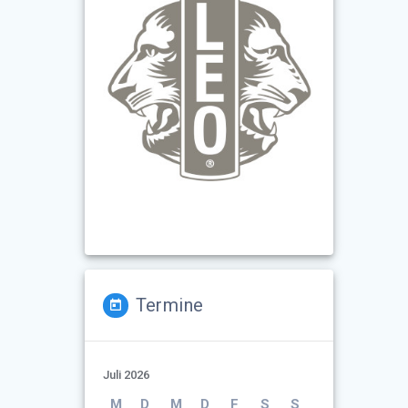
Termine
Juli 2026
M
D
M
D
F
S
S