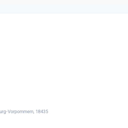
lender
iCalendar
Office 36
burg-Vorpommern, 18435