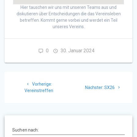
Hier tauschen wir uns mit unseren Teams aus und
diskutieren über Entscheidungen die das Vereinsleben
betreffen. Kommt gerne vorbei und werdet ein Teil
unseres Vereins.
0
30. Januar 2024
Beitragsnavigation
Vorheriger
Vorherige:
Nächster
Nächster:
SX26
Beitrag:
Vereinstreffen
Beitrag:
Suchen nach: