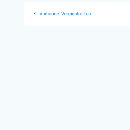
Beitragsnavigation
Vorheriger
Vorherige:
Vereinstreffen
Beitrag: