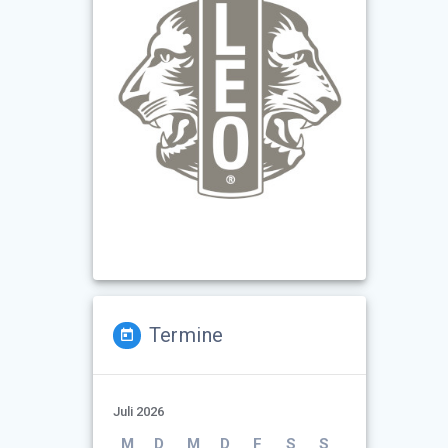
Termine
Juli 2026
M
D
M
D
F
S
S