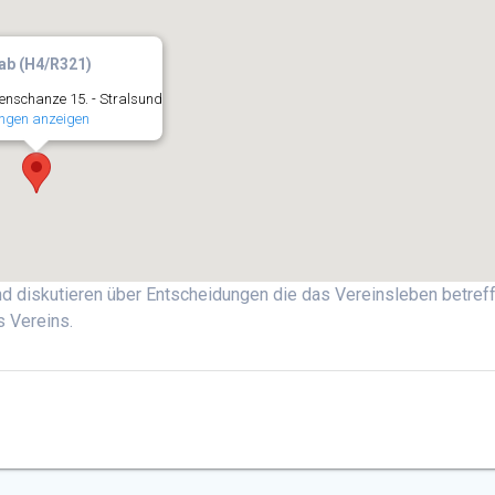
ab (H4/R321)
nschanze 15. - Stralsund
ngen anzeigen
d diskutieren über Entscheidungen die das Vereinsleben betreff
s Vereins.