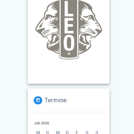
Termine
Juli 2026
M
D
M
D
F
S
S