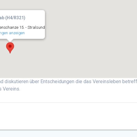
ab (H4/R321)
nschanze 15. - Stralsund
ngen anzeigen
d diskutieren über Entscheidungen die das Vereinsleben betreff
s Vereins.