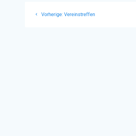
Beitragsnavigation
Vorheriger
Vorherige:
Vereinstreffen
Beitrag: