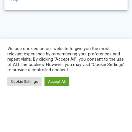
We use cookies on our website to give you the most
relevant experience by remembering your preferences and
repeat visits. By clicking “Accept All”, you consent to the use
of ALL the cookies. However, you may visit "Cookie Settings"
to provide a controlled consent.
Cookie Settings
Accept All
BLOG
IMPRESSUM
KONTAKT
NEWS
VEREINSSATZUNG
DATENSCHUTZERKLÄRUNG