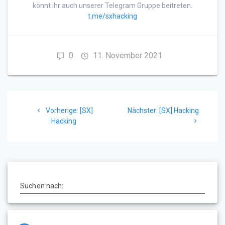
könnt ihr auch unserer Telegram Gruppe beitreten.
t.me/sxhacking
0
11. November 2021
Beitragsnavigation
Vorheriger
Nächster
Vorherige:
[SX]
Nächster:
[SX] Hacking
Beitrag:
Beitrag:
Hacking
Suchen nach: