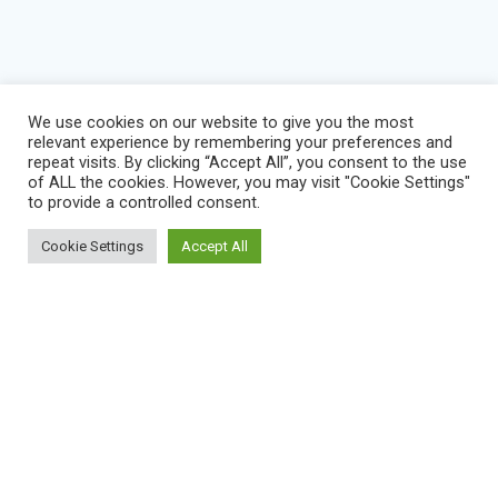
We use cookies on our website to give you the most
relevant experience by remembering your preferences and
repeat visits. By clicking “Accept All”, you consent to the use
of ALL the cookies. However, you may visit "Cookie Settings"
to provide a controlled consent.
Cookie Settings
Accept All
BLOG
IMPRESSUM
KONTAKT
NEWS
VEREINSSATZUNG
DATENSCHUTZERKLÄRUNG
SERVICE STATUS