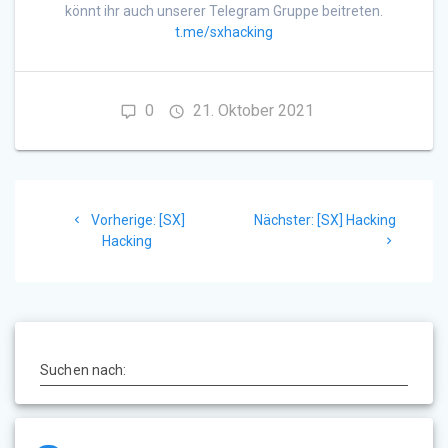
könnt ihr auch unserer Telegram Gruppe beitreten.
t.me/sxhacking
0
21. Oktober 2021
Beitragsnavigation
Vorheriger
Nächster
Vorherige:
[SX]
Nächster:
[SX] Hacking
Beitrag:
Beitrag:
Hacking
Suchen nach: