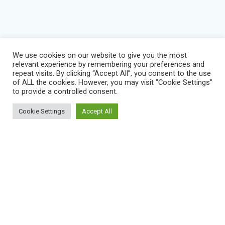
We use cookies on our website to give you the most
relevant experience by remembering your preferences and
repeat visits. By clicking “Accept All”, you consent to the use
of ALL the cookies. However, you may visit "Cookie Settings"
to provide a controlled consent.
Cookie Settings
Accept All
BLOG
IMPRESSUM
KONTAKT
NEWS
VEREINSSATZUNG
DATENSCHUTZERKLÄRUNG
SERVICE STATUS