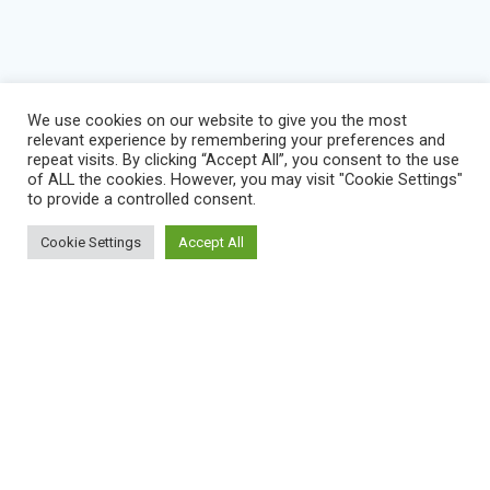
We use cookies on our website to give you the most
relevant experience by remembering your preferences and
repeat visits. By clicking “Accept All”, you consent to the use
of ALL the cookies. However, you may visit "Cookie Settings"
to provide a controlled consent.
Cookie Settings
Accept All
BLOG
IMPRESSUM
KONTAKT
NEWS
VEREINSSATZUNG
DATENSCHUTZERKLÄRUNG
SERVICE STATUS