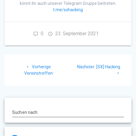
könnt ihr auch unserer Telegram Gruppe beitreten.
t.me/sxhacking
0
23. September 2021
Beitragsnavigation
Vorheriger
Nächster
Vorherige:
Nächster:
[SX] Hacking
Beitrag:
Beitrag:
Vereinstreffen
Suchen nach: