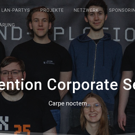
LAN-PARTYS
PROJEKTE
NETZWERK
SPONSORI
ÄRUNG
ention Corporate S
Carpe noctem