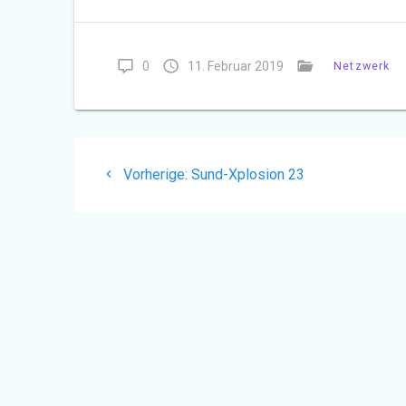
0
11. Februar 2019
Netzwerk
Beitragsnavigation
Vorheriger
Vorherige:
Sund-Xplosion 23
Beitrag: