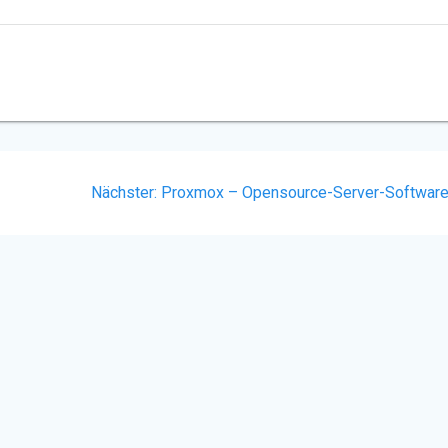
Nächster
Nächster:
Proxmox – Opensource-Server-Softwar
Beitrag: