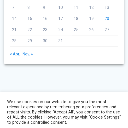
7
8
9
10
11
12
13
14
15
16
17
18
19
20
21
22
23
24
25
26
27
28
29
30
31
« Apr.
Nov. »
We use cookies on our website to give you the most
relevant experience by remembering your preferences and
repeat visits. By clicking “Accept All”, you consent to the use
of ALL the cookies. However, you may visit "Cookie Settings"
to provide a controlled consent.