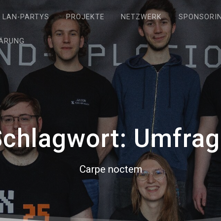
LAN-PARTYS
PROJEKTE
NETZWERK
SPONSORI
ÄRUNG
Schlagwort:
Umfrag
Carpe noctem