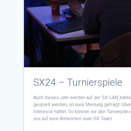
SX24 – Turnierspiele
Auch dieses Jahr werden auf der SX-LAN zahlrei
gespielt werden, ist eure Meinung gefragt! Über
Interesse hättet. So können wir den Turnierpla
uns auf eure Antworten! euer SX-Team