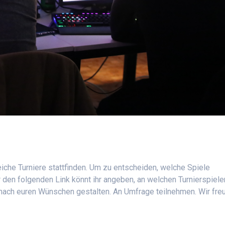
che Turniere stattfinden. Um zu entscheiden, welche Spiele
 den folgenden Link könnt ihr angeben, an welchen Turnierspiele
n nach euren Wünschen gestalten. An Umfrage teilnehmen. Wir fre